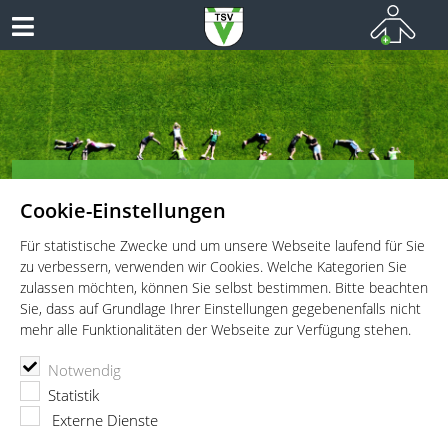
TSV Vaterstetten e.V. - Kinderturnen
Cookie-Einstellungen
Vielseitiges Sportangebot für Kinder und Jugendliche!
Für statistische Zwecke und um unsere Webseite laufend für Sie
zu verbessern, verwenden wir Cookies. Welche Kategorien Sie
zulassen möchten, können Sie selbst bestimmen. Bitte beachten
Sie, dass auf Grundlage Ihrer Einstellungen gegebenenfalls nicht
mehr alle Funktionalitäten der Webseite zur Verfügung stehen.
TSV Vaterstetten e.V.
Kinderturnen
Datenschutz
Notwendig
Statistik
Datenschutz
Externe Dienste