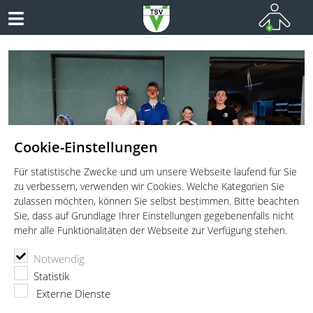
Cookie-Einstellungen
Für statistische Zwecke und um unsere Webseite laufend für Sie
zu verbessern, verwenden wir Cookies. Welche Kategorien Sie
zulassen möchten, können Sie selbst bestimmen. Bitte beachten
Sie, dass auf Grundlage Ihrer Einstellungen gegebenenfalls nicht
mehr alle Funktionalitäten der Webseite zur Verfügung stehen.
Abteilungsversammlung am
Faschingsevent mit
TSV Vaterstetten beim Baby-
Neues Kinderturnprogramm
Notwendig
08.05.2025
Überraschungsshow am
Empfang - 24.01.2026
AB NOVEMBER 2025
Statistik
31.01.2026
UM 18:00 UHR IM ALTENHEIM ST. KORBINIAN
DIE KINDERTURN-ABTEILUNG DES TSVV STELLT SICH
Externe Dienste
lesen
WIEDER BEIM BABY-EMPFANG DER GEMEINDE
IN DER TSV-HALLE VON 12:00-16:30 UHR