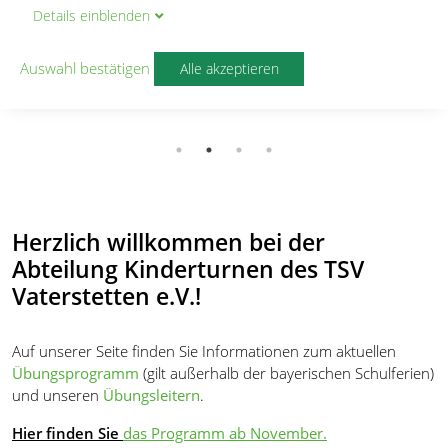
lesen
VATERSTETTEN VOR.
Details
ein
blenden
lesen
lesen
Auswahl bestätigen
Alle akzeptieren
Herzlich willkommen bei der
Abteilung Kinderturnen des TSV
Vaterstetten e.V.!
Auf unserer Seite finden Sie Informationen zum aktuellen
Übungsprogramm
(gilt außerhalb der bayerischen Schulferien)
und unseren
Übungsleitern
.
Hier finden Sie
das Programm ab November.