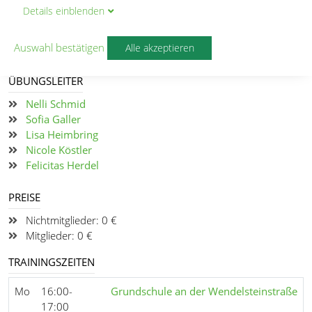
Co. (Turnelemente)
Details
ein
blenden
Auswahl bestätigen
Alle akzeptieren
Gruppe: Rad, Rolle & Co. Jahrgang 2020/2019
ÜBUNGSLEITER
Nelli Schmid
Sofia Galler
Lisa Heimbring
Nicole Köstler
Felicitas Herdel
PREISE
Nichtmitglieder:
0
€
Mitglieder:
0
€
TRAININGSZEITEN
Mo
16:00-
Grundschule an der Wendelsteinstraße
17:00