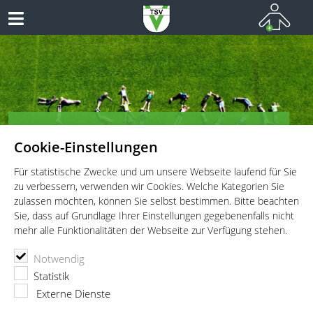
TSV Vaterstetten e.V. - Kinderturnen
Cookie-Einstellungen
Vielseitiges Sportangebot für Kinder und Jugendliche!
Für statistische Zwecke und um unsere Webseite laufend für Sie
zu verbessern, verwenden wir Cookies. Welche Kategorien Sie
zulassen möchten, können Sie selbst bestimmen. Bitte beachten
Sie, dass auf Grundlage Ihrer Einstellungen gegebenenfalls nicht
mehr alle Funktionalitäten der Webseite zur Verfügung stehen.
TSV Vaterstetten e.V.
Kinderturnen
Notwendig
Rad, Rolle und Co. (Turnelemente)
Statistik
Rad, Rolle & Co. Jahrgang 2020/2019
Anmeldung
Externe Dienste
Anmeldung zum Kurs Rad, Rolle und