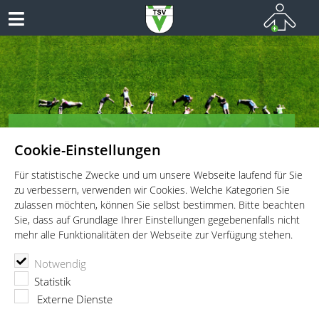
TSV Vaterstetten e.V. - Kinderturnen
Cookie-Einstellungen
Vielseitiges Sportangebot für Kinder und Jugendliche!
Für statistische Zwecke und um unsere Webseite laufend für Sie
zu verbessern, verwenden wir Cookies. Welche Kategorien Sie
zulassen möchten, können Sie selbst bestimmen. Bitte beachten
Sie, dass auf Grundlage Ihrer Einstellungen gegebenenfalls nicht
mehr alle Funktionalitäten der Webseite zur Verfügung stehen.
TSV Vaterstetten e.V.
Kinderturnen
Übungsprogramm
Notwendig
Eltern-Kind-Turnen für 0 bis 4-Jährige
Eltern-Kind-Turnen
Statistik
Eltern-Kind-Turnen
Externe Dienste