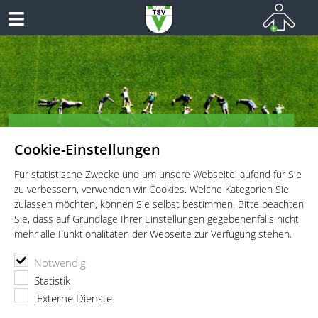
TSV Vaterstetten e.V. - Kinderturnen
Cookie-Einstellungen
Vielseitiges Sportangebot für Kinder und Jugendliche!
Für statistische Zwecke und um unsere Webseite laufend für Sie
zu verbessern, verwenden wir Cookies. Welche Kategorien Sie
zulassen möchten, können Sie selbst bestimmen. Bitte beachten
Sie, dass auf Grundlage Ihrer Einstellungen gegebenenfalls nicht
mehr alle Funktionalitäten der Webseite zur Verfügung stehen.
TSV Vaterstetten e.V.
Kinderturnen
Aktuelles
Notwendig
Papa-Kind-Turnen auch mal outdoor
Statistik
Externe Dienste
23.05.2022