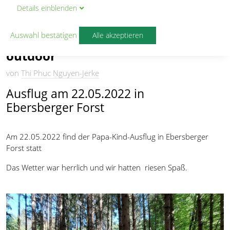
Details
ein
blenden
ELTERN-KIND-TURNEN
Auswahl bestätigen
Alle akzeptieren
Papa-Kind-Turnen auch mal
outdoor
von
Thi Phuc Nguyen-Jerke
Ausflug am 22.05.2022 in
Ebersberger Forst
Am 22.05.2022 find der Papa-Kind-Ausflug in Ebersberger
Forst statt
Das Wetter war herrlich und wir hatten riesen Spaß.